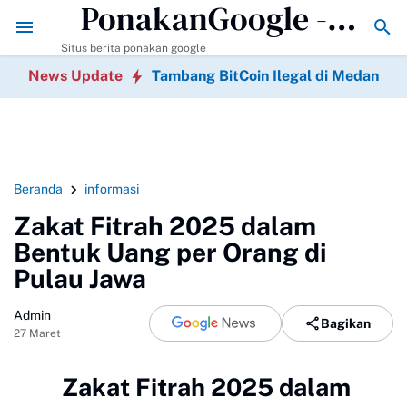
PonakanGoogle -
Tambang BitCoin Ilegal di Medan
70 Ucahapan 
Berita Terkini
Situs berita ponakan google
News Update
Tambang BitCoin Ilegal di Medan
Beranda
informasi
Zakat Fitrah 2025 dalam
Bentuk Uang per Orang di
Pulau Jawa
Admin
Bagikan
27 Maret
Zakat Fitrah 2025 dalam