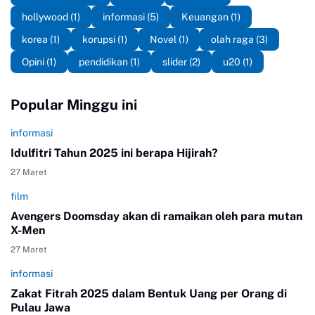
hollywood
(1)
informasi
(5)
Keuangan
(1)
korea
(1)
korupsi
(1)
Novel
(1)
olah raga
(3)
Opini
(1)
pendidikan
(1)
slider
(2)
u20
(1)
Popular Minggu ini
informasi
Idulfitri Tahun 2025 ini berapa Hijirah?
27 Maret
film
Avengers Doomsday akan di ramaikan oleh para mutan
X-Men
27 Maret
informasi
Zakat Fitrah 2025 dalam Bentuk Uang per Orang di
Pulau Jawa