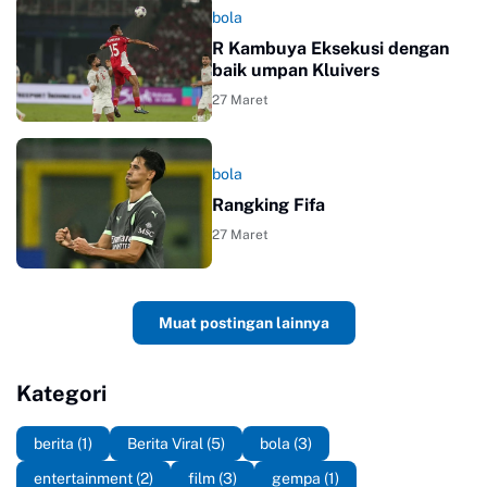
bola
R Kambuya Eksekusi dengan
baik umpan Kluivers
27 Maret
bola
Rangking Fifa
27 Maret
Muat postingan lainnya
Kategori
berita
(1)
Berita Viral
(5)
bola
(3)
entertainment
(2)
film
(3)
gempa
(1)