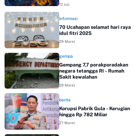
12 Juli
informasi
70 Ucahapan selamat hari raya
idul fitri 2025
29 Maret
gempa
Gempang 7,7 porakporadakan
negara tetangga RI - Rumah
Sakit kewalahan
29 Maret
berita
Korupsi Pabrik Gula - Kerugian
hingga Rp 782 Miliar
27 Maret