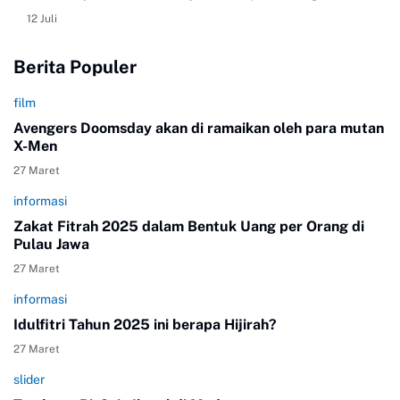
Bitcoin dan menggunakan listrik ilegal, tidak disegel meski
12 Juli
aliran dayanya telah diputus. Kontributor Blockchainmedia.id
melihat secara langsung ruko tiga lantai yang belum
Berita Populer
sepenuhnya rampung itu. Sebuah gedung rumah toko (ruko)
di Jalan Karya Jaya, Kelurahan Pangkalan Masyhur,
film
Kecamatan Medan Johor, di Kota madya Medan dinarasikan
menjadi lokasi penambangan Bitcoin ilegal karena disebut
Avengers Doomsday akan di ramaikan oleh para mutan
telah m…
X-Men
27 Maret
informasi
Zakat Fitrah 2025 dalam Bentuk Uang per Orang di
Pulau Jawa
27 Maret
informasi
Idulfitri Tahun 2025 ini berapa Hijirah?
27 Maret
slider