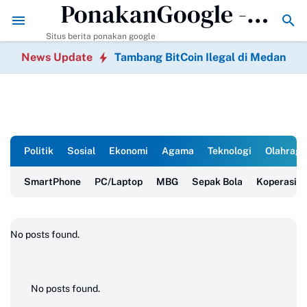
PonakanGoogle -
Tambang BitCoin Ilegal di Medan
70 Ucahapan selamat ha
Berita Terkini
Situs berita ponakan google
News Update
Tambang BitCoin Ilegal di Medan
Politik
Sosial
Ekonomi
Agama
Teknologi
Olahraga
SmartPhone
PC/Laptop
MBG
Sepak Bola
Koperasi M
1
No posts found.
No posts found.